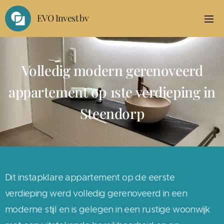
EVO Invest bv
Volledig modern gerenoveerd
appartement op 1ste verdieping in
Steendorp
Dit instapklare appartement op de eerste
verdieping werd volledig gerenoveerd in een
moderne stijl en is gelegen in een rustige woonwijk